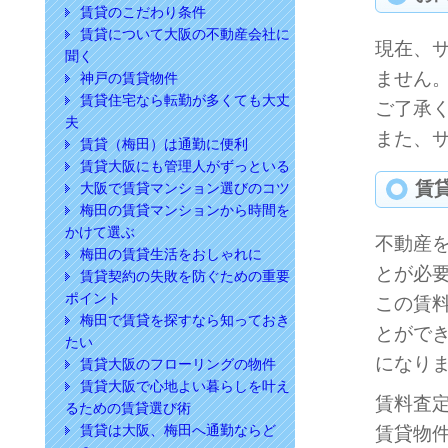
賃貸のこだわり条件
賃貸について大阪の不動産会社に
現在、
聞く
ません
神戸の賃貸物件
賃貸住宅なら転勤が多くても大丈
ご了承
夫
また、
賃貸（梅田）は通勤に便利
賃貸大阪にも管理人がずっといる
賃
大阪で賃貸マンション選びのコツ
梅田の賃貸マンションから時間を
かけて選ぶ
不動産
梅田の賃貸生活をおしゃれに
とが必
賃貸契約の失敗を防ぐための重要
ポイント
この賃
梅田で賃貸を探すなら知っておき
とがで
たい
になり
賃貸大阪のフローリングの物件
賃貸大阪で心地よい暮らしを叶え
賃料査
るための賃貸選び術
賃貸は大阪、梅田へ通勤ならど
賃貸物